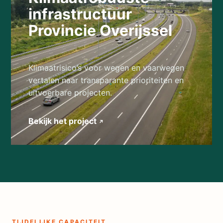
infrastructuur
Provincie Overijssel
Klimaatrisico’s voor wegen en vaarwegen
vertalen naar transparante prioriteiten en
uitvoerbare projecten.
Bekijk het project
↗
TIJDELIJKE CAPACITEIT