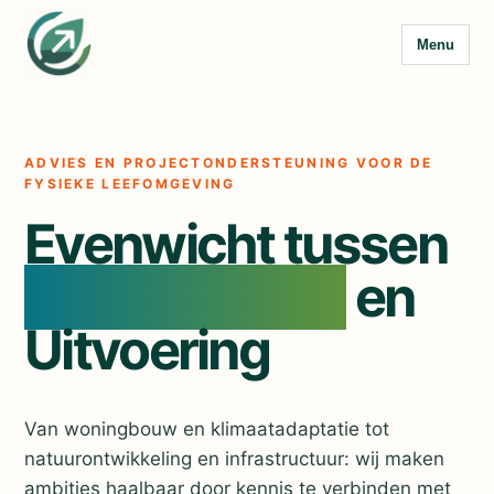
Ga naar de inhoud
Menu
ADVIES EN PROJECTONDERSTEUNING VOOR DE
FYSIEKE LEEFOMGEVING
Evenwicht tussen
Mens, Ruimte
en
Uitvoering
Van woningbouw en klimaatadaptatie tot
natuurontwikkeling en infrastructuur: wij maken
ambities haalbaar door kennis te verbinden met