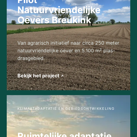
Natuurvriendelijke
Oevers Breukink
Van agrarisch initiatief naar circa 250 meter
natuurvriendelijke oever en 5.100 m² plas-
drasgebied.
Bekijk het project
↗
KLIMAATADAPTATIE EN GEBIEDSONTWIKKELING
Ruimtelijke adaptatie